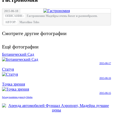
2015-06-18
ОПИСАНИЕ:
Гастрономия Мадейры очень богат и разнообразен.
АВТОР:
Marcelino Teles
Смотрите другие фотографии
Ещё фотографии
Ботанический Сад
2015-06-17
Cтатуя
2015-06-16
Tочка зрения
2015-06-15
FaLang translation system by Faboba