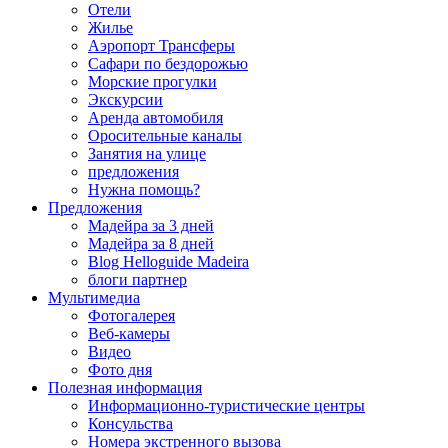
Отели
Жилье
Аэропорт Трансферы
Сафари по бездорожью
Морские прогулки
Экскурсии
Аренда автомобиля
Оросительные каналы
Занятия на улице
предложения
Нужна помощь?
Предложения
Мадейра за 3 дней
Мадейра за 8 дней
Blog Helloguide Madeira
блоги партнер
Мультимедиа
Фотогалерея
Веб-камеры
Видео
Фото дня
Полезная информация
Информационно-туристические центры
Консульства
Номера экстренного вызова