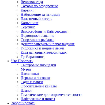
Верховая езда
Сафари по бездорожью
Картинг
Наблюдение за птицами
Палаточный лагерь
Каньонинг
Серфинг
Виндсерфинг и Кайтсерфинг
Подводное плавание
Спортивная рыбалка
Дельтапланеризм и параглайдинг
Гидроцикл и водные лыжи
Езда на горных велосипедах
Трейлраннинг
Что Посетить
Смотровые площадки
Музеи
Памятники
Церкви и часовни
Сады и парки
Оросительные каналы
Пляжи
Тематические достопримечательности
Набережные и порты
3абронировать