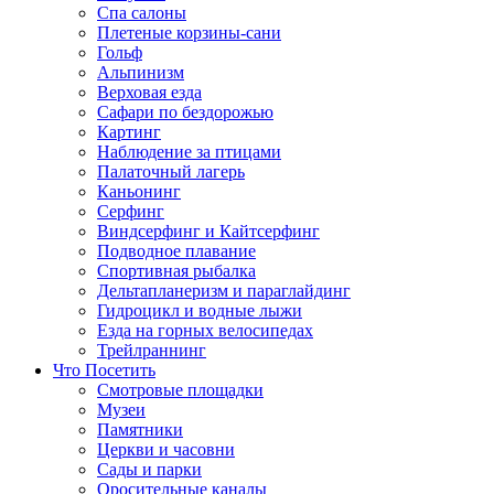
Спа салоны
Плетеные корзины-сани
Гольф
Альпинизм
Верховая езда
Сафари по бездорожью
Картинг
Наблюдение за птицами
Палаточный лагерь
Каньонинг
Серфинг
Виндсерфинг и Кайтсерфинг
Подводное плавание
Спортивная рыбалка
Дельтапланеризм и параглайдинг
Гидроцикл и водные лыжи
Езда на горных велосипедах
Трейлраннинг
Что Посетить
Смотровые площадки
Музеи
Памятники
Церкви и часовни
Сады и парки
Оросительные каналы