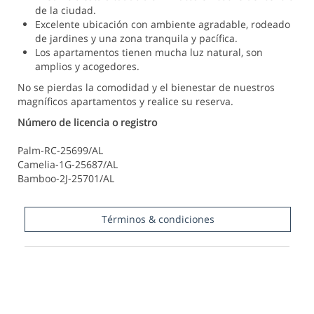
de la ciudad.
Excelente ubicación con ambiente agradable, rodeado
de jardines y una zona tranquila y pacífica.
Los apartamentos tienen mucha luz natural, son
amplios y acogedores.
No se pierdas la comodidad y el bienestar de nuestros
magníficos apartamentos y realice su reserva.
Número de licencia o registro
Palm-RC-25699/AL
Camelia-1G-25687/AL
Bamboo-2J-25701/AL
Términos & condiciones
Pensando en su comodidad, Helloguide madera tiene
ofertas de alojamiento. Reserve ya la solución que
mejor se adapte a su plan de viaje.
1 - Tarifas