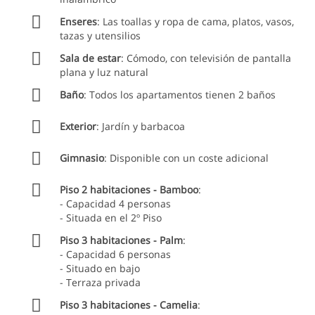
4 - Condiciones de cancelación
Enseres
: Las toallas y ropa de cama, platos, vasos,
4.1 – En el caso de que la cancelación de su reserva se
tazas y utensilios
haga hasta 4 semanas antes de la fecha de la reserva,
se le reembolsará el 50% del valor liquidado.
Sala de estar
: Cómodo, con televisión de pantalla
plana y luz natural
4.2 - En caso de haber hecho pagos parciales, el monto
correspondiente a la confirmación de la reserva no es
Baño
: Todos los apartamentos tienen 2 baños
reembolsable.
4.3 - Para garantizar su reserva, por favor envíe un
Exterior
: Jardín y barbacoa
correo electrónico a
reservations@getawaytofunchal.com con la copia del
Gimnasio
: Disponible con un coste adicional
pago haciendo referencia al número de la respectiva
reserva.
Piso 2 habitaciones - Bamboo
:
5 – Empresas proveedoras / Socios
- Capacidad 4 personas
- Situada en el 2º Piso
5.1 - Todas las reservas son desarrolladas por las
empresas proveedoras / socios debidamente
Piso 3 habitaciones - Palm
:
autorizados para tal fin.
- Capacidad 6 personas
- Situado en bajo
- Terraza privada
Piso 3 habitaciones - Camelia
: