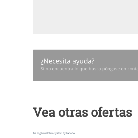
¿Necesita ayuda?
Si no encuentra lo que busca póngase en conta
Vea otras ofertas
FaLang translation system by Faboba