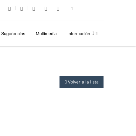
Sugerencias
Multimedia
Información Útil
MADEIRA
RESERVA
JEEP SAFARI
Volver a la lista