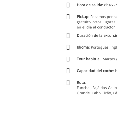
esa que proporciona la actividad.
Hora de salida
: 8h45 -
única y exclusivamente de la empresa proveedora / Socio que realiz
Pickup
: Pasamos por su
gratuito, otros lugare
asta 48 horas antes del inicio del servicio. Si lo hace después de 
en el día al conductor
Duración de la excursi
pueden ser canceladas en caso de:
articipantes.
Idioma
: Portugués, Ing
dan la práctica de la actividad.
Tour habitual
: Martes
 seguridad.
Capacidad del coche
: 
as empresas proveedoras / socios debidamente autorizados para tal 
Ruta
:
s de Helloguidemadeira son responsabilidad de las empresas provee
Funchal, Fajã das Gali
Grande, Cabo Girão, C