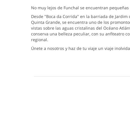
No muy lejos de Funchal se encuentran pequeñas ba
Desde "Boca da Corrida" en la barriada de Jardim d
Quinta Grande, se encuentra uno de los promontori
vistas sobre las aguas cristalinas del Océano Atlá
conserva una belleza peculiar, con su anfiteatro 
regional.
Únete a nosotros y haz de tu viaje un viaje inolvida
Pensando en su comodidad, Helloguidemadeira tien
1 - Tarifas
1.1 - Adhiriéndose a nuestros servicios de activid
1.2 - En su factura, no encontrará ningún coste 
2 - Seguros y Responsabilidad civil
2.1 - Los seguros y responsabilidad civil requerida