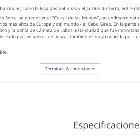
rriadas, como la Faja das Galinhas y el Jardim da Serra, entre otr
a Serra, se puede ver el "Corral de las Monjas", un anfiteatro natu
os más altos de Europa y del mundo - el Cabo Girao. En la parte 
ntico y la bahía de Cámara de Lobos. Esta ciudad que fue inmortali
coloreado por los barcos de pesca. También es muy conocida por la
ble.
Términos & condiciones
e el servicio - Actividades. Reserve ya el actividad que mejor se 
ades, tendrá a su servicio una actividad predefinida.
adicional, tan solo lo que haya acordado previamente con nosotros.
Especificacione
 por ley, se incluyen en el precio.