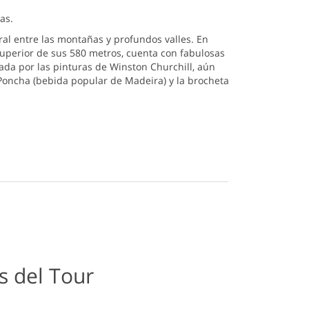
as.
ral entre las montañas y profundos valles. En
superior de sus 580 metros, cuenta con fabulosas
zada por las pinturas de Winston Churchill, aún
 Poncha (bebida popular de Madeira) y la brocheta
adapte a su plan de viaje.
s del Tour