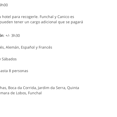
 9h00
a la actividad.
 hotel para recogerle. Funchal y Canico es
s pueden tener un cargo adicional que se pagará
dicho límite, lo sentimos pero no será reembolsado
ón
: +/- 3h30
lés, Alemán, Español y Francés
 y Sábados
hasta 8 personas
fin. Todas las responsabilidades legales e
doras / socios.
nhas, Boca da Corrida, Jardim da Serra, Quinta
âmara de Lobos, Funchal