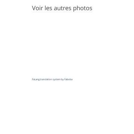
Voir les autres photos
FaLang translation system by Faboba