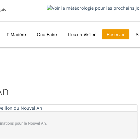
çais
Madère
Que Faire
Lieux à Visiter
Réserver
S
An
inations pour le Nouvel An.