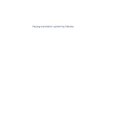
FaLang translation system by Faboba