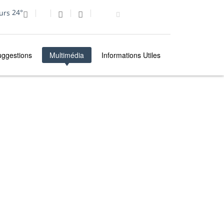
24°
uggestions
Multimédia
Informations Utiles
MULTIMÉDIA
PHOTO DU JOUR