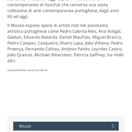
contemporanea di Funchal che conserva una vasta
collezione di arte contemporanea portoghese, dagli anni
60 ad oggi.
Il Museo espone opere di artisti noti nel panorama
artistico portoghese come Pedro Cabrita Reis, Ana Vidigal,
Gäetan, Eduardo Batarda, Daniel Blaufuks, Miguel Branco,
Pedro Calapez, Casqueiro, Álvaro Lapa, João Vilhena, Pedro
Proença, Fernando Calhau, António Palolo, Lourdes Castro,
João Queiroz, Michael Biberstein, Patricia Gaffney, tra molti
altri.
FaLang translation system by Faboba
Musei