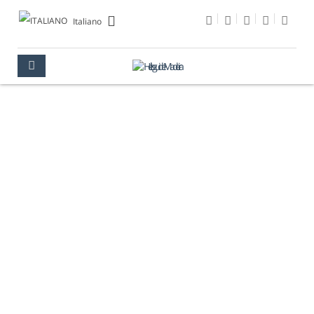
Italiano
MUSEO DI ARTE
CONTEMPORANEA
MADEIRA
CULTURA
MUSEI
MUSEO DI ARTE CONTEMPORANEA