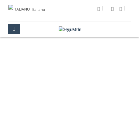
Italiano
SÃO JORGE
MADEIRA
LOCALITÀ
SANTANA
SÃO JORGE