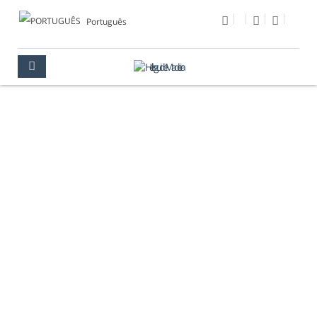
Português
FIM DO ANO
MADEIRA
MADEIRA
MULTIMÉDIA
GALERIA DE FOTOS
FIM DO ANO MADEIRA