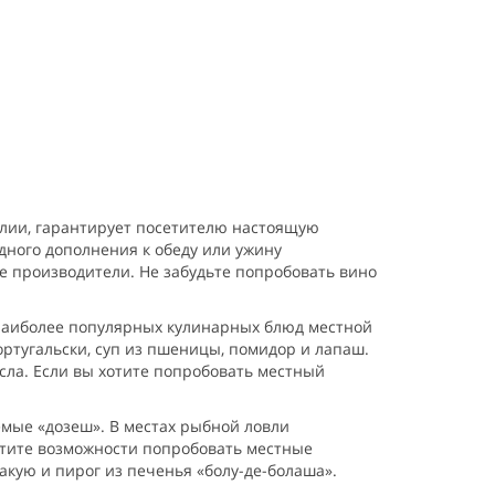
алии, гарантирует посетителю настоящую
дного дополнения к обеду или ужину
е производители. Не забудьте попробовать вино
 наиболее популярных кулинарных блюд местной
португальски, суп из пшеницы, помидор и лапаш.
сла. Если вы хотите попробовать местный
емые «дозеш». В местах рыбной ловли
устите возможности попробовать местные
акую и пирог из печенья «болу-де-болаша».