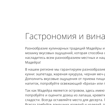
Гастрономия и вин
Разнообразие кулинарных традиций Мадейры и 
мозаику вкусовых ощущений, которая способна 
насладитесь всем разнообразием местных и нац
Мадейра!
В нашем регионе мы гарантируем разнообразие
кухни: эшпетада, жареная кукуруза, черная меч-
Дополнить вкусовые ощущения от приема пищи м
напиток, попробуйте освежающий «Бриза» или п
Так как Мадейра является островом, здесь име
попробуйте и оцените дозеш из лапаша, креветк
сладости. Всегда оставляйте место для десерта
Всегда требуйте домашних изделий и изделий, 