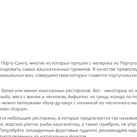
а
Порту-Санту, многие из которых пришли с материка из Португ
очаровать самых взыскательных гурманов. В качестве превосхо
иональных вин, совершенством которых славятся португальски
 более или менее изысканных ресторанов. Вот - некоторые из
рыба, мясо с вином и чесноком, бифштекс из тунца, козидо по-
ожно лепешками «болу-ду-каку» с начинкой из чесночного ма
иво «Корал».
ются небольшие рестораны, в которых предлагаются так называ
и, морских улиток, рыбы каштанеташ, а также скумбрии, не уп
. Попробуйте охлажденные фруктовые пудинги, рекомендуем мар
приготовленных из натуральных фруктов.