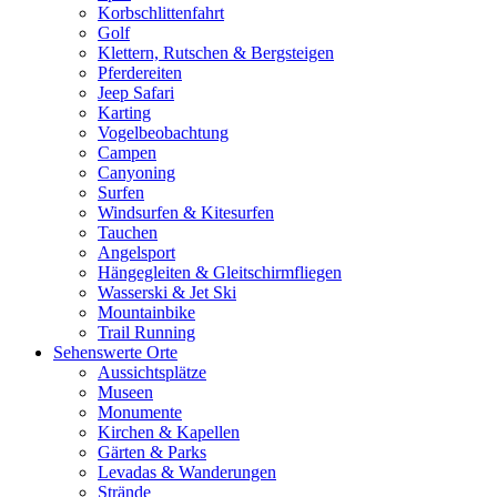
Korbschlittenfahrt
Golf
Klettern, Rutschen & Bergsteigen
Pferdereiten
Jeep Safari
Karting
Vogelbeobachtung
Campen
Canyoning
Surfen
Windsurfen & Kitesurfen
Tauchen
Angelsport
Hängegleiten & Gleitschirmfliegen
Wasserski & Jet Ski
Mountainbike
Trail Running
Sehenswerte Orte
Aussichtsplätze
Museen
Monumente
Kirchen & Kapellen
Gärten & Parks
Levadas & Wanderungen
Strände