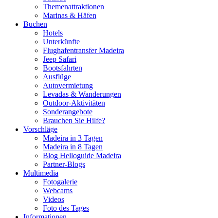
Themenattraktionen
Marinas & Häfen
Buchen
Hotels
Unterkünfte
Flughafentransfer Madeira
Jeep Safari
Bootsfahrten
Ausflüge
Autovermietung
Levadas & Wanderungen
Outdoor-Aktivitäten
Sonderangebote
Brauchen Sie Hilfe?
Vorschläge
Madeira in 3 Tagen
Madeira in 8 Tagen
Blog Helloguide Madeira
Partner-Blogs
Multimedia
Fotogalerie
Webcams
Videos
Foto des Tages
Informationen