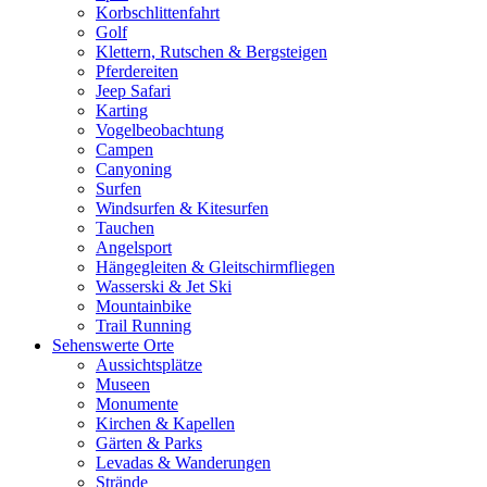
Korbschlittenfahrt
Golf
Klettern, Rutschen & Bergsteigen
Pferdereiten
Jeep Safari
Karting
Vogelbeobachtung
Campen
Canyoning
Surfen
Windsurfen & Kitesurfen
Tauchen
Angelsport
Hängegleiten & Gleitschirmfliegen
Wasserski & Jet Ski
Mountainbike
Trail Running
Sehenswerte Orte
Aussichtsplätze
Museen
Monumente
Kirchen & Kapellen
Gärten & Parks
Levadas & Wanderungen
Strände