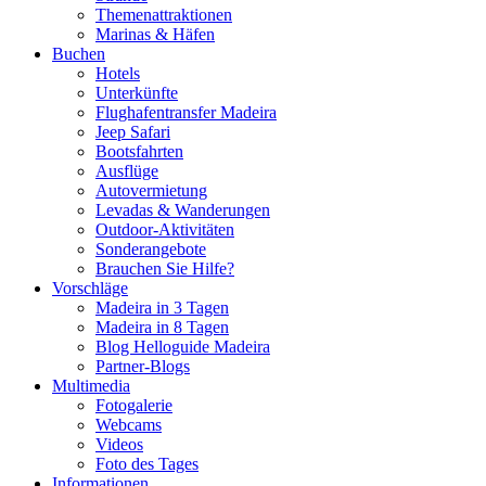
Themenattraktionen
Marinas & Häfen
Buchen
Hotels
Unterkünfte
Flughafentransfer Madeira
Jeep Safari
Bootsfahrten
Ausflüge
Autovermietung
Levadas & Wanderungen
Outdoor-Aktivitäten
Sonderangebote
Brauchen Sie Hilfe?
Vorschläge
Madeira in 3 Tagen
Madeira in 8 Tagen
Blog Helloguide Madeira
Partner-Blogs
Multimedia
Fotogalerie
Webcams
Videos
Foto des Tages
Informationen