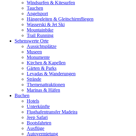
Windsurfen & Kitesurfen
Tauchen
Angelsport
Hängegleiten & Gleitschirmfliegen
Wasserski & Jet Ski
Mountainbike
Trail Running
Sehenswerte Orte
Aussichtsplätze
Museen
Monumente
Kirchen & Kapellen
Gärten & Parks
Levadas & Wanderungen
Strände
Themenattraktionen
Marinas & Häfen
Buchen
Hotels
Unterkünfte
Flughafentransfer Madeira
Jeep Safari
Bootsfahrten
Ausflüge
Autovermietung