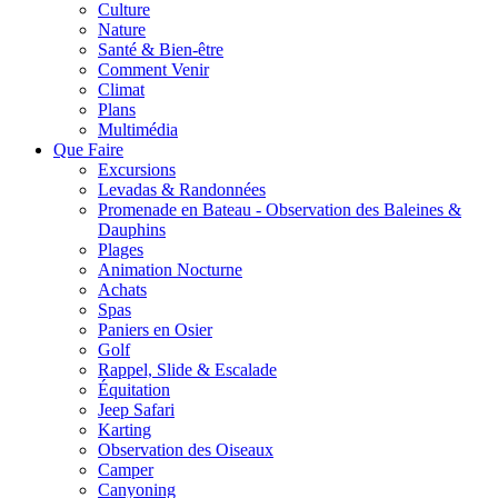
Culture
Nature
Santé & Bien-être
Comment Venir
Climat
Plans
Multimédia
Que Faire
Excursions
Levadas & Randonnées
Promenade en Bateau - Observation des Baleines &
Dauphins
Plages
Animation Nocturne
Achats
Spas
Paniers en Osier
Golf
Rappel, Slide & Escalade
Équitation
Jeep Safari
Karting
Observation des Oiseaux
Camper
Canyoning