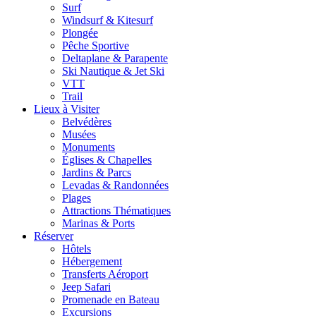
Surf
Windsurf & Kitesurf
Plongée
Pêche Sportive
Deltaplane & Parapente
Ski Nautique & Jet Ski
VTT
Trail
Lieux à Visiter
Belvédères
Musées
Monuments
Églises & Chapelles
Jardins & Parcs
Levadas & Randonnées
Plages
Attractions Thématiques
Marinas & Ports
Réserver
Hôtels
Hébergement
Transferts Aéroport
Jeep Safari
Promenade en Bateau
Excursions