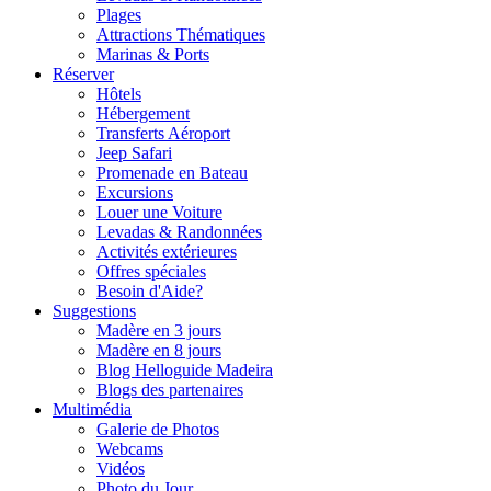
Plages
Attractions Thématiques
Marinas & Ports
Réserver
Hôtels
Hébergement
Transferts Aéroport
Jeep Safari
Promenade en Bateau
Excursions
Louer une Voiture
Levadas & Randonnées
Activités extérieures
Offres spéciales
Besoin d'Aide?
Suggestions
Madère en 3 jours
Madère en 8 jours
Blog Helloguide Madeira
Blogs des partenaires
Multimédia
Galerie de Photos
Webcams
Vidéos
Photo du Jour