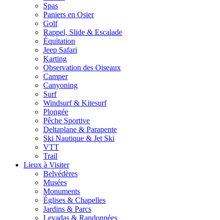
Spas
Paniers en Osier
Golf
Rappel, Slide & Escalade
Équitation
Jeep Safari
Karting
Observation des Oiseaux
Camper
Canyoning
Surf
Windsurf & Kitesurf
Plongée
Pêche Sportive
Deltaplane & Parapente
Ski Nautique & Jet Ski
VTT
Trail
Lieux à Visiter
Belvédères
Musées
Monuments
Églises & Chapelles
Jardins & Parcs
Levadas & Randonnées