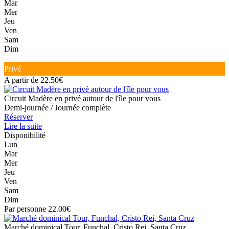
Mar
Mer
Jeu
Ven
Sam
Dim
Privé
A partir de 22.50€
Circuit Madère en privé autour de l'île pour vous
Demi-journée / Journée complète
Réserver
Lire la suite
Disponibilité
Lun
Mar
Mer
Jeu
Ven
Sam
Dim
Par personne 22.00€
Marché dominical Tour, Funchal, Cristo Rei, Santa Cruz