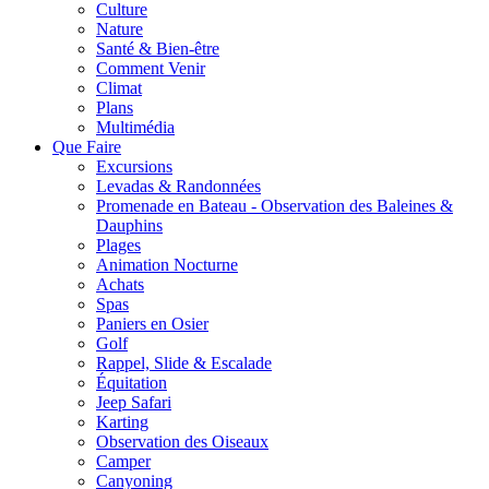
Culture
Nature
Santé & Bien-être
Comment Venir
Climat
Plans
Multimédia
Que Faire
Excursions
Levadas & Randonnées
Promenade en Bateau - Observation des Baleines &
Dauphins
Plages
Animation Nocturne
Achats
Spas
Paniers en Osier
Golf
Rappel, Slide & Escalade
Équitation
Jeep Safari
Karting
Observation des Oiseaux
Camper
Canyoning