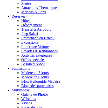
Plages
Attractions Thématiques
Marinas & Ports
Réserver
Hôtels
Hébergement
Transferts Aéroport
Jeep Safari
Promenade en Bateau
Excursions
Louer une Voiture
Levadas & Randonnées
Activités extérieures
Offres spéciales
Besoin d'Aide?
Suggestions
Madère en 3 jours
Madère en 8 jours
Blog Helloguide Madeira
Blogs des partenaires
Multimédia
Galerie de Photos
Webcams
Vidéos
Photo du Jour