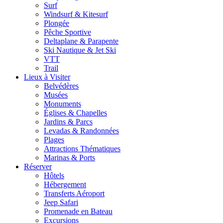
Surf
Windsurf & Kitesurf
Plongée
Pêche Sportive
Deltaplane & Parapente
Ski Nautique & Jet Ski
VTT
Trail
Lieux à Visiter
Belvédères
Musées
Monuments
Églises & Chapelles
Jardins & Parcs
Levadas & Randonnées
Plages
Attractions Thématiques
Marinas & Ports
Réserver
Hôtels
Hébergement
Transferts Aéroport
Jeep Safari
Promenade en Bateau
Excursions