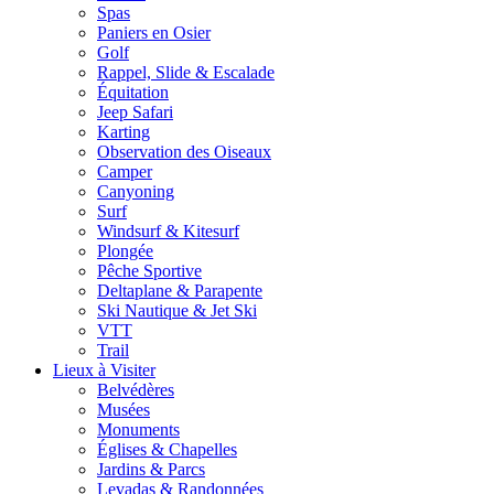
Spas
Paniers en Osier
Golf
Rappel, Slide & Escalade
Équitation
Jeep Safari
Karting
Observation des Oiseaux
Camper
Canyoning
Surf
Windsurf & Kitesurf
Plongée
Pêche Sportive
Deltaplane & Parapente
Ski Nautique & Jet Ski
VTT
Trail
Lieux à Visiter
Belvédères
Musées
Monuments
Églises & Chapelles
Jardins & Parcs
Levadas & Randonnées