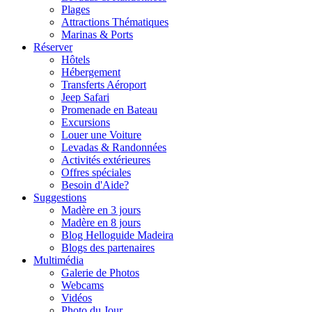
Plages
Attractions Thématiques
Marinas & Ports
Réserver
Hôtels
Hébergement
Transferts Aéroport
Jeep Safari
Promenade en Bateau
Excursions
Louer une Voiture
Levadas & Randonnées
Activités extérieures
Offres spéciales
Besoin d'Aide?
Suggestions
Madère en 3 jours
Madère en 8 jours
Blog Helloguide Madeira
Blogs des partenaires
Multimédia
Galerie de Photos
Webcams
Vidéos
Photo du Jour