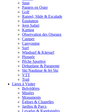
Spas
Paniers en Osier
Golf
Rappel, Slide & Escalade
Équitation
Jeep Safari
Karting
Observation des Oiseaux
Camper
Canyoning
Surf
Windsurf & Kitesurf
Plongée
Pêche Sportive
Deltaplane & Parapente
Ski Nautique & Jet Ski
VTT
Trail
Lieux à Visiter
Belvédères
Musées
Monuments
Églises & Chapelles
Jardins & Parcs
Levadas & Randonnées