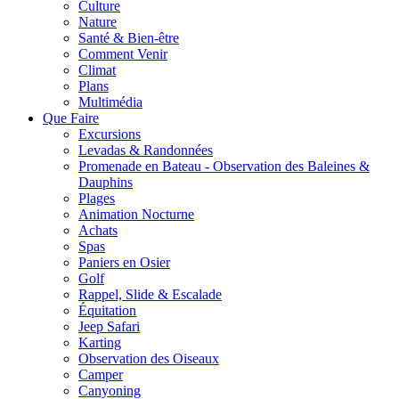
Culture
Nature
Santé & Bien-être
Comment Venir
Climat
Plans
Multimédia
Que Faire
Excursions
Levadas & Randonnées
Promenade en Bateau - Observation des Baleines &
Dauphins
Plages
Animation Nocturne
Achats
Spas
Paniers en Osier
Golf
Rappel, Slide & Escalade
Équitation
Jeep Safari
Karting
Observation des Oiseaux
Camper
Canyoning