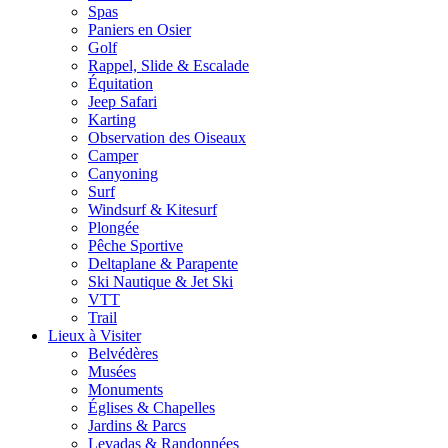
Spas
Paniers en Osier
Golf
Rappel, Slide & Escalade
Équitation
Jeep Safari
Karting
Observation des Oiseaux
Camper
Canyoning
Surf
Windsurf & Kitesurf
Plongée
Pêche Sportive
Deltaplane & Parapente
Ski Nautique & Jet Ski
VTT
Trail
Lieux à Visiter
Belvédères
Musées
Monuments
Églises & Chapelles
Jardins & Parcs
Levadas & Randonnées