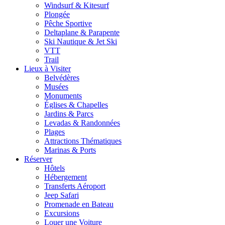
Windsurf & Kitesurf
Plongée
Pêche Sportive
Deltaplane & Parapente
Ski Nautique & Jet Ski
VTT
Trail
Lieux à Visiter
Belvédères
Musées
Monuments
Églises & Chapelles
Jardins & Parcs
Levadas & Randonnées
Plages
Attractions Thématiques
Marinas & Ports
Réserver
Hôtels
Hébergement
Transferts Aéroport
Jeep Safari
Promenade en Bateau
Excursions
Louer une Voiture