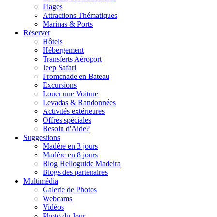
Plages
Attractions Thématiques
Marinas & Ports
Réserver
Hôtels
Hébergement
Transferts Aéroport
Jeep Safari
Promenade en Bateau
Excursions
Louer une Voiture
Levadas & Randonnées
Activités extérieures
Offres spéciales
Besoin d'Aide?
Suggestions
Madère en 3 jours
Madère en 8 jours
Blog Helloguide Madeira
Blogs des partenaires
Multimédia
Galerie de Photos
Webcams
Vidéos
Photo du Jour