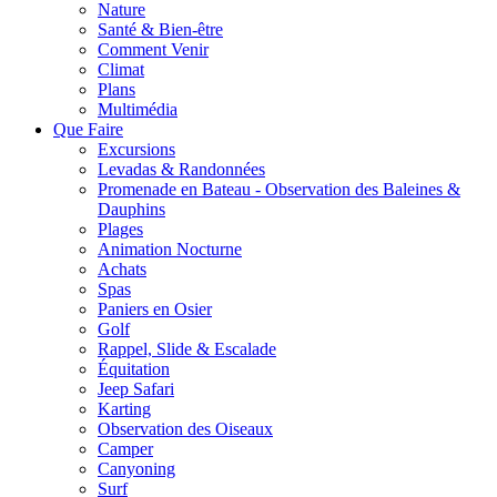
Nature
Santé & Bien-être
Comment Venir
Climat
Plans
Multimédia
Que Faire
Excursions
Levadas & Randonnées
Promenade en Bateau - Observation des Baleines &
Dauphins
Plages
Animation Nocturne
Achats
Spas
Paniers en Osier
Golf
Rappel, Slide & Escalade
Équitation
Jeep Safari
Karting
Observation des Oiseaux
Camper
Canyoning
Surf