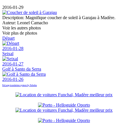
2016-01-29
Description:
Magnifique coucher de soleil à Garajau à Madère.
Auteur:
Leonel Camacho
Voir les autres photos
Voir plus de photos
Départ
2016-01-28
Seixal
2016-01-27
Golf à Santo da Serra
2016-01-26
FaLang translation system by Faboba