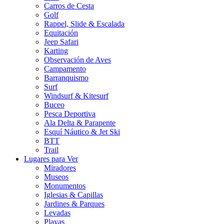
Carros de Cesta
Golf
Rappel, Slide & Escalada
Equitación
Jeep Safari
Karting
Observación de Aves
Campamento
Barranquismo
Surf
Windsurf & Kitesurf
Buceo
Pesca Deportiva
Ala Delta & Parapente
Esquí Náutico & Jet Ski
BTT
Trail
Lugares para Ver
Miradores
Museos
Monumentos
Iglesias & Capillas
Jardines & Parques
Levadas
Playas