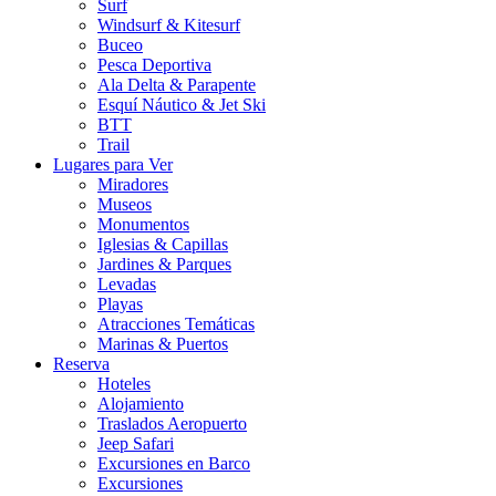
Surf
Windsurf & Kitesurf
Buceo
Pesca Deportiva
Ala Delta & Parapente
Esquí Náutico & Jet Ski
BTT
Trail
Lugares para Ver
Miradores
Museos
Monumentos
Iglesias & Capillas
Jardines & Parques
Levadas
Playas
Atracciones Temáticas
Marinas & Puertos
Reserva
Hoteles
Alojamiento
Traslados Aeropuerto
Jeep Safari
Excursiones en Barco
Excursiones