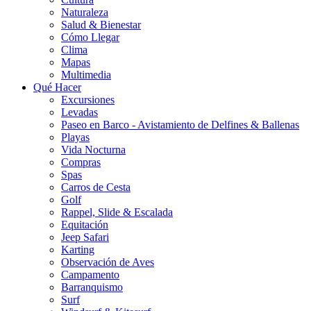
Naturaleza
Salud & Bienestar
Cómo Llegar
Clima
Mapas
Multimedia
Qué Hacer
Excursiones
Levadas
Paseo en Barco - Avistamiento de Delfines & Ballenas
Playas
Vida Nocturna
Compras
Spas
Carros de Cesta
Golf
Rappel, Slide & Escalada
Equitación
Jeep Safari
Karting
Observación de Aves
Campamento
Barranquismo
Surf