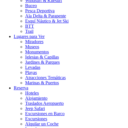
Windsurf & Kitesurf
Buceo
Pesca Deportiva
Ala Delta & Parapente
Esquí Náutico & Jet Ski
BTT
Trail
Lugares para Ver
Miradores
Museos
Monumentos
Iglesias & Capillas
Jardines & Parques
Levadas
Playas
Atracciones Temáticas
Marinas & Puertos
Reserva
Hoteles
Alojamiento
Traslados Aeropuerto
Jeep Safari
Excursiones en Barco
Excursiones
Alquilar un Coche