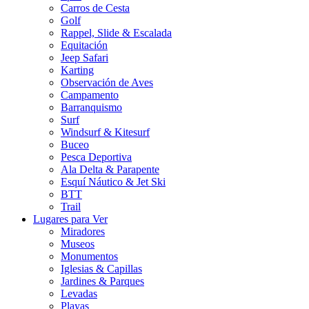
Carros de Cesta
Golf
Rappel, Slide & Escalada
Equitación
Jeep Safari
Karting
Observación de Aves
Campamento
Barranquismo
Surf
Windsurf & Kitesurf
Buceo
Pesca Deportiva
Ala Delta & Parapente
Esquí Náutico & Jet Ski
BTT
Trail
Lugares para Ver
Miradores
Museos
Monumentos
Iglesias & Capillas
Jardines & Parques
Levadas
Playas