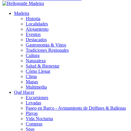
Madeira
Historia
Localidades
Alojamiento
Eventos
Destacados
Gastronomia & Vinos
Tradiciones Regionales
Cultura
Naturaleza
Salud & Bienestar
Cómo Llegar
Clima
Mapas
Multimedia
Qué Hacer
Excursiones
Levadas
Paseo en Barco - Avistamiento de Delfines & Ballenas
Playas
Vida Nocturna
Compras
Spas