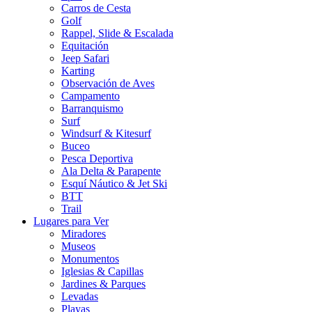
Carros de Cesta
Golf
Rappel, Slide & Escalada
Equitación
Jeep Safari
Karting
Observación de Aves
Campamento
Barranquismo
Surf
Windsurf & Kitesurf
Buceo
Pesca Deportiva
Ala Delta & Parapente
Esquí Náutico & Jet Ski
BTT
Trail
Lugares para Ver
Miradores
Museos
Monumentos
Iglesias & Capillas
Jardines & Parques
Levadas
Playas