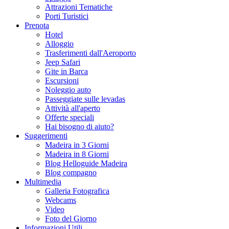
Attrazioni Tematiche
Porti Turistici
Prenota
Hotel
Alloggio
Trasferimenti dall'Aeroporto
Jeep Safari
Gite in Barca
Escursioni
Noleggio auto
Passeggiate sulle levadas
Attività all'aperto
Offerte speciali
Hai bisogno di aiuto?
Suggerimenti
Madeira in 3 Giorni
Madeira in 8 Giorni
Blog Helloguide Madeira
Blog compagno
Multimedia
Galleria Fotografica
Webcams
Video
Foto del Giorno
Informazioni Utili