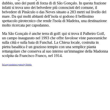
dubbio, uno dei punti di forza di di São Gonçalo. In questa frazione
infatti si trova uno dei belvedere più conosciuti del comune, il
belvedere di Pináculo o das Neves situato a 283 metri sul livello del
mare. Da qui molti abitanti dell’isola si godono il bellissimo
spettacolo pirotecnico che rende l'isola di Madeira, una destinazione
molto ricercata per capodanno.
Ma São Gonçalo è anche terra di golf: qui si trova il Palheiro Golf,
un campo inaugurato nel 1993 che offre favolose viste panoramiche
sulla città e sulla baia di Funchal. La Chiesa locale, costruita in
pietra basaltica è un grazioso tempio con una semplice pianta
rettangolare che conserva al suo interno un'immagine della Madonna
scolpita da Francisco Franco, nel 1914.
FaLang translation system by Faboba