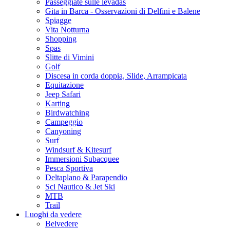
Passeggiate sulle levadas
Gita in Barca - Osservazioni di Delfini e Balene
Spiagge
Vita Notturna
Shopping
Spas
Slitte di Vimini
Golf
Discesa in corda doppia, Slide, Arrampicata
Equitazione
Jeep Safari
Karting
Birdwatching
Campeggio
Canyoning
Surf
Windsurf & Kitesurf
Immersioni Subacquee
Pesca Sportiva
Deltaplano & Parapendio
Sci Nautico & Jet Ski
MTB
Trail
Luoghi da vedere
Belvedere