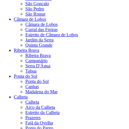
São Gonçalo
São Pedro
São Roque
Câmara de Lobos
Câmara de Lobos
Curral das Freiras
Estreito de Câmara de Lobos
Jardim da Serra
Quinta Grande
Ribeira Brava
Ribeira Brava
Campanário
Serra D'Água
Tabua
Ponta do Sol
Ponta do Sol
Canhas
Madalena do Mar
Calheta
Calheta
Arco da Calheta
Estreito da Calheta
Prazeres
Fajã da Ovelha
Ponta do Pargo