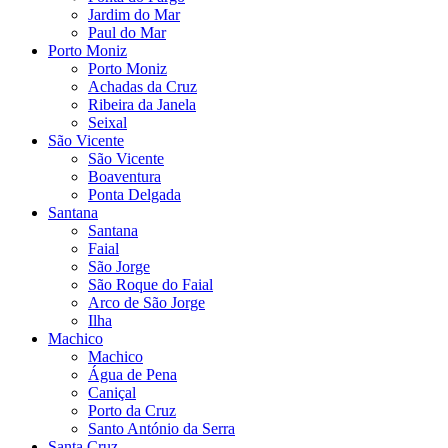
Jardim do Mar
Paul do Mar
Porto Moniz
Porto Moniz
Achadas da Cruz
Ribeira da Janela
Seixal
São Vicente
São Vicente
Boaventura
Ponta Delgada
Santana
Santana
Faial
São Jorge
São Roque do Faial
Arco de São Jorge
Ilha
Machico
Machico
Água de Pena
Caniçal
Porto da Cruz
Santo António da Serra
Santa Cruz