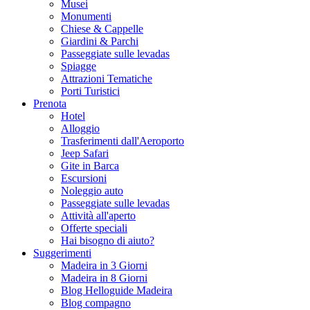
Musei
Monumenti
Chiese & Cappelle
Giardini & Parchi
Passeggiate sulle levadas
Spiagge
Attrazioni Tematiche
Porti Turistici
Prenota
Hotel
Alloggio
Trasferimenti dall'Aeroporto
Jeep Safari
Gite in Barca
Escursioni
Noleggio auto
Passeggiate sulle levadas
Attività all'aperto
Offerte speciali
Hai bisogno di aiuto?
Suggerimenti
Madeira in 3 Giorni
Madeira in 8 Giorni
Blog Helloguide Madeira
Blog compagno