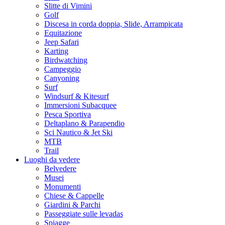
Slitte di Vimini
Golf
Discesa in corda doppia, Slide, Arrampicata
Equitazione
Jeep Safari
Karting
Birdwatching
Campeggio
Canyoning
Surf
Windsurf & Kitesurf
Immersioni Subacquee
Pesca Sportiva
Deltaplano & Parapendio
Sci Nautico & Jet Ski
MTB
Trail
Luoghi da vedere
Belvedere
Musei
Monumenti
Chiese & Cappelle
Giardini & Parchi
Passeggiate sulle levadas
Spiagge