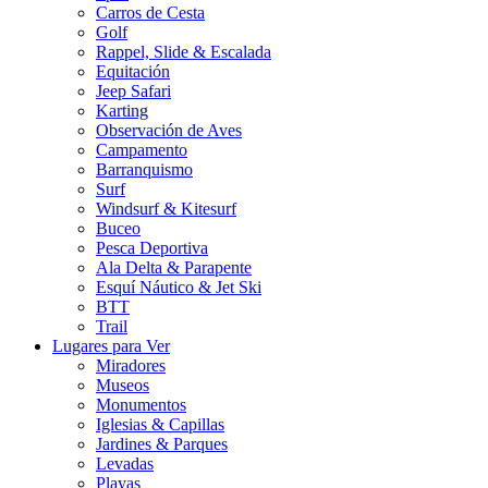
Carros de Cesta
Golf
Rappel, Slide & Escalada
Equitación
Jeep Safari
Karting
Observación de Aves
Campamento
Barranquismo
Surf
Windsurf & Kitesurf
Buceo
Pesca Deportiva
Ala Delta & Parapente
Esquí Náutico & Jet Ski
BTT
Trail
Lugares para Ver
Miradores
Museos
Monumentos
Iglesias & Capillas
Jardines & Parques
Levadas
Playas