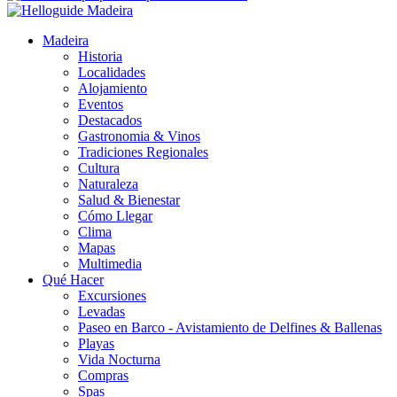
Madeira
Historia
Localidades
Alojamiento
Eventos
Destacados
Gastronomia & Vinos
Tradiciones Regionales
Cultura
Naturaleza
Salud & Bienestar
Cómo Llegar
Clima
Mapas
Multimedia
Qué Hacer
Excursiones
Levadas
Paseo en Barco - Avistamiento de Delfines & Ballenas
Playas
Vida Nocturna
Compras
Spas