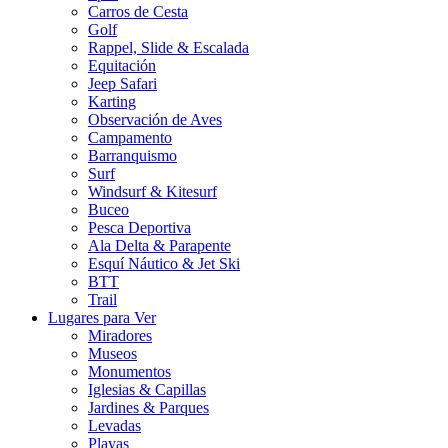
Carros de Cesta
Golf
Rappel, Slide & Escalada
Equitación
Jeep Safari
Karting
Observación de Aves
Campamento
Barranquismo
Surf
Windsurf & Kitesurf
Buceo
Pesca Deportiva
Ala Delta & Parapente
Esquí Náutico & Jet Ski
BTT
Trail
Lugares para Ver
Miradores
Museos
Monumentos
Iglesias & Capillas
Jardines & Parques
Levadas
Playas