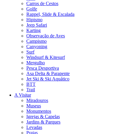
Carros de Cestos
Golfe
Rappel, Slide & Escalada
Hipismo
Jeep Safari
Karting
Observação de Aves
Campismo
Canyoning
Surf
Windsurf & Kitesurf
Mergulho
Pesca Desportiva
Asa Delta & Parapente
Jet Ski & Ski Aquático
BTT
Trail
A Visitar
Miradouros
Museus
Monumentos
Igrejas & Capelas
Jardins & Parques
Levadas
Praias