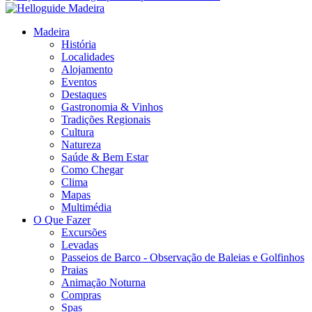
Madeira
História
Localidades
Alojamento
Eventos
Destaques
Gastronomia & Vinhos
Tradições Regionais
Cultura
Natureza
Saúde & Bem Estar
Como Chegar
Clima
Mapas
Multimédia
O Que Fazer
Excursões
Levadas
Passeios de Barco - Observação de Baleias e Golfinhos
Praias
Animação Noturna
Compras
Spas