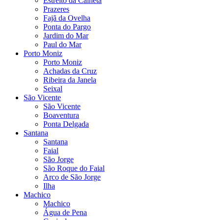
Estreito da Calheta
Prazeres
Fajã da Ovelha
Ponta do Pargo
Jardim do Mar
Paul do Mar
Porto Moniz
Porto Moniz
Achadas da Cruz
Ribeira da Janela
Seixal
São Vicente
São Vicente
Boaventura
Ponta Delgada
Santana
Santana
Faial
São Jorge
São Roque do Faial
Arco de São Jorge
Ilha
Machico
Machico
Água de Pena