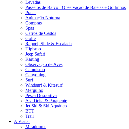
Levadas
Passeios de Barco - Observação de Baleias e Golfinhos
Praias
Animação Noturna
Compras
Spas
Carros de Cestos
Golfe
Rappel, Slide & Escalada
Hipismo
Jeep Safari
Karting
Observação de Aves
Campismo
Canyoning
Surf
Windsurf & Kitesurf
Mergulho
Pesca Desportiva
Asa Delta & Parapente
Jet Ski & Ski Aquático
BTT
Trail
A Visitar
Miradouros