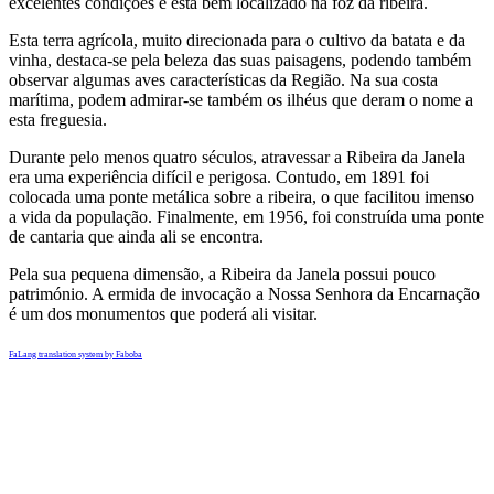
excelentes condições e está bem localizado na foz da ribeira.
Esta terra agrícola, muito direcionada para o cultivo da batata e da
vinha, destaca-se pela beleza das suas paisagens, podendo também
observar algumas aves características da Região. Na sua costa
marítima, podem admirar-se também os ilhéus que deram o nome a
esta freguesia.
Durante pelo menos quatro séculos, atravessar a Ribeira da Janela
era uma experiência difícil e perigosa. Contudo, em 1891 foi
colocada uma ponte metálica sobre a ribeira, o que facilitou imenso
a vida da população. Finalmente, em 1956, foi construída uma ponte
de cantaria que ainda ali se encontra.
Pela sua pequena dimensão, a Ribeira da Janela possui pouco
património. A ermida de invocação a Nossa Senhora da Encarnação
é um dos monumentos que poderá ali visitar.
FaLang translation system by Faboba