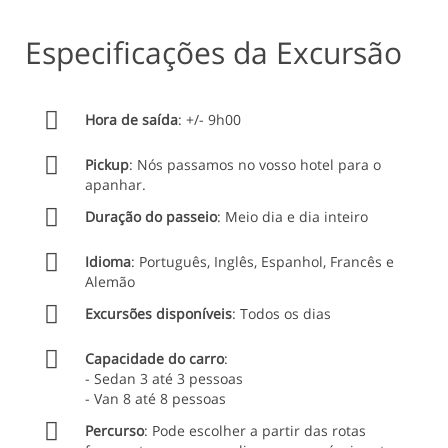
1 - Tarifas
Especificações da Excursão
1.1 - Aderindo aos nossos serviços de "atividades", tem
ao seu serviço, uma atividade previamente definida.
1.2 - Na sua fatura, não encontrará qualquer custo
Hora de saída
: +/- 9h00
adicional, apenas o que tiver acordado previamente
connosco.
Pickup
: Nós passamos no vosso hotel para o
2 - Seguros e Responsabilidade civil
apanhar.
2.1 - No valor, está incluído os seguros e seguros de
Duração do passeio
: Meio dia e dia inteiro
responsabilidade civil exigidos por lei.
2.2 - Os seguros são da responsabilidade da empresa
Idioma
: Português, Inglês, Espanhol, Francês e
que fornece a atividade.
Alemão
2.3 - Em caso de acidente a responsabilidade é única e
Excursões disponíveis
: Todos os dias
exclusivamente da empresa fornecedora/Parceiro que
realiza a atividade.
Capacidade do carro
:
3 - Política de Cancelamento
- Sedan 3 até 3 pessoas
- Van 8 até 8 pessoas
3.1 - Não o penalizaremos se cancelar a sua reserva até
48 horas antes do início do serviço. Se o fizer depois
Percurso
: Pode escolher a partir das rotas
desse limite, lamentamos mais não será reembolsado