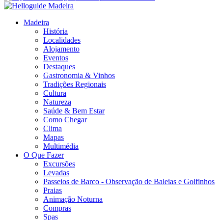
Madeira
História
Localidades
Alojamento
Eventos
Destaques
Gastronomia & Vinhos
Tradições Regionais
Cultura
Natureza
Saúde & Bem Estar
Como Chegar
Clima
Mapas
Multimédia
O Que Fazer
Excursões
Levadas
Passeios de Barco - Observação de Baleias e Golfinhos
Praias
Animação Noturna
Compras
Spas