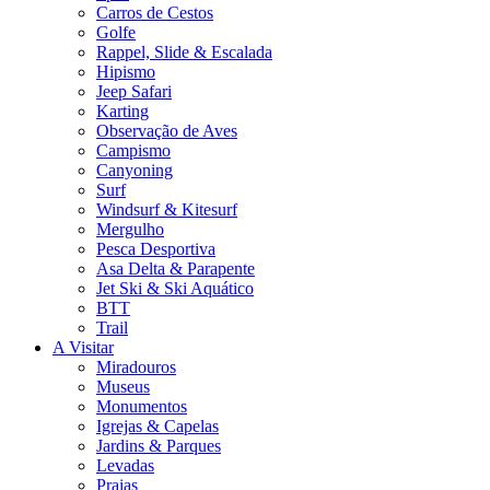
Carros de Cestos
Golfe
Rappel, Slide & Escalada
Hipismo
Jeep Safari
Karting
Observação de Aves
Campismo
Canyoning
Surf
Windsurf & Kitesurf
Mergulho
Pesca Desportiva
Asa Delta & Parapente
Jet Ski & Ski Aquático
BTT
Trail
A Visitar
Miradouros
Museus
Monumentos
Igrejas & Capelas
Jardins & Parques
Levadas
Praias