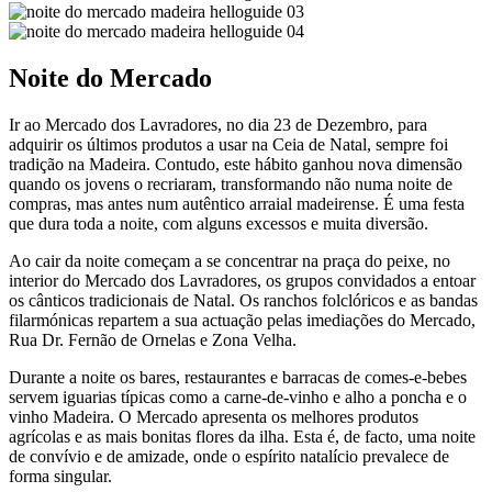
Noite do Mercado
Ir ao Mercado dos Lavradores, no dia 23 de Dezembro, para
adquirir os últimos produtos a usar na Ceia de Natal, sempre foi
tradição na Madeira. Contudo, este hábito ganhou nova dimensão
quando os jovens o recriaram, transformando não numa noite de
compras, mas antes num autêntico arraial madeirense. É uma festa
que dura toda a noite, com alguns excessos e muita diversão.
Ao cair da noite começam a se concentrar na praça do peixe, no
interior do Mercado dos Lavradores, os grupos convidados a entoar
os cânticos tradicionais de Natal. Os ranchos folclóricos e as bandas
filarmónicas repartem a sua actuação pelas imediações do Mercado,
Rua Dr. Fernão de Ornelas e Zona Velha.
Durante a noite os bares, restaurantes e barracas de comes-e-bebes
servem iguarias típicas como a carne-de-vinho e alho a poncha e o
vinho Madeira. O Mercado apresenta os melhores produtos
agrícolas e as mais bonitas flores da ilha. Esta é, de facto, uma noite
de convívio e de amizade, onde o espírito natalício prevalece de
forma singular.