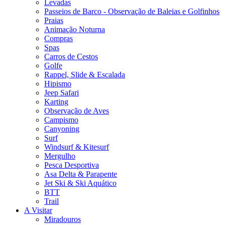
Levadas
Passeios de Barco - Observação de Baleias e Golfinhos
Praias
Animação Noturna
Compras
Spas
Carros de Cestos
Golfe
Rappel, Slide & Escalada
Hipismo
Jeep Safari
Karting
Observação de Aves
Campismo
Canyoning
Surf
Windsurf & Kitesurf
Mergulho
Pesca Desportiva
Asa Delta & Parapente
Jet Ski & Ski Aquático
BTT
Trail
A Visitar
Miradouros