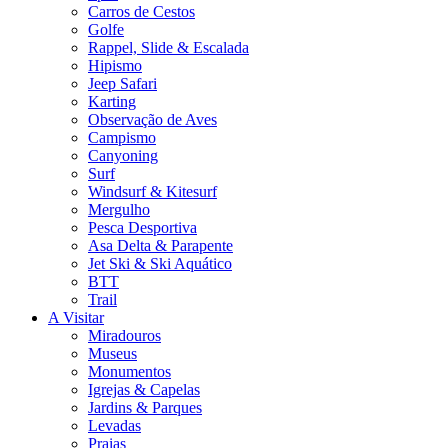
Carros de Cestos
Golfe
Rappel, Slide & Escalada
Hipismo
Jeep Safari
Karting
Observação de Aves
Campismo
Canyoning
Surf
Windsurf & Kitesurf
Mergulho
Pesca Desportiva
Asa Delta & Parapente
Jet Ski & Ski Aquático
BTT
Trail
A Visitar
Miradouros
Museus
Monumentos
Igrejas & Capelas
Jardins & Parques
Levadas
Praias