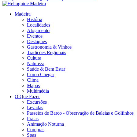
Madeira
História
Localidades
Alojamento
Eventos
Destaques
Gastronomia & Vinhos
Tradições Regionais
Cultura
Natureza
Saúde & Bem Estar
Como Chegar
Clima
Mapas
Multimédia
O Que Fazer
Excursões
Levadas
Passeios de Barco - Observação de Baleias e Golfinhos
Praias
Animação Noturna
Compras
Spas