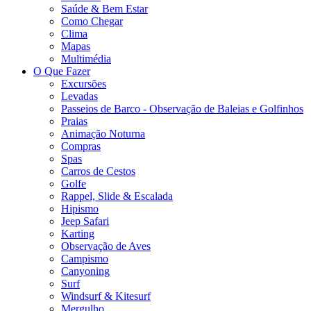
Saúde & Bem Estar
Como Chegar
Clima
Mapas
Multimédia
O Que Fazer
Excursões
Levadas
Passeios de Barco - Observação de Baleias e Golfinhos
Praias
Animação Noturna
Compras
Spas
Carros de Cestos
Golfe
Rappel, Slide & Escalada
Hipismo
Jeep Safari
Karting
Observação de Aves
Campismo
Canyoning
Surf
Windsurf & Kitesurf
Mergulho