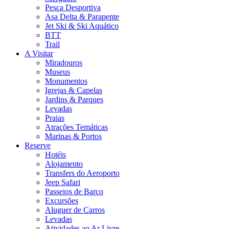
Pesca Desportiva
Asa Delta & Parapente
Jet Ski & Ski Aquático
BTT
Trail
A Visitar
Miradouros
Museus
Monumentos
Igrejas & Capelas
Jardins & Parques
Levadas
Praias
Atrações Temáticas
Marinas & Portos
Reserve
Hotéis
Alojamento
Transfers do Aeroporto
Jeep Safari
Passeios de Barco
Excursões
Aluguer de Carros
Levadas
Atividades ao Ar Livre