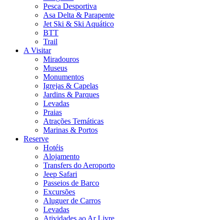
Pesca Desportiva
Asa Delta & Parapente
Jet Ski & Ski Aquático
BTT
Trail
A Visitar
Miradouros
Museus
Monumentos
Igrejas & Capelas
Jardins & Parques
Levadas
Praias
Atrações Temáticas
Marinas & Portos
Reserve
Hotéis
Alojamento
Transfers do Aeroporto
Jeep Safari
Passeios de Barco
Excursões
Aluguer de Carros
Levadas
Atividades ao Ar Livre