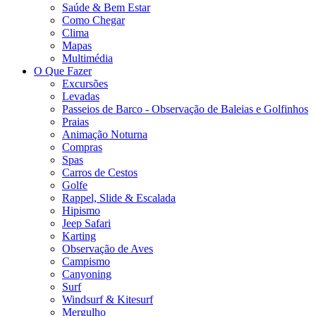
Saúde & Bem Estar
Como Chegar
Clima
Mapas
Multimédia
O Que Fazer
Excursões
Levadas
Passeios de Barco - Observação de Baleias e Golfinhos
Praias
Animação Noturna
Compras
Spas
Carros de Cestos
Golfe
Rappel, Slide & Escalada
Hipismo
Jeep Safari
Karting
Observação de Aves
Campismo
Canyoning
Surf
Windsurf & Kitesurf
Mergulho