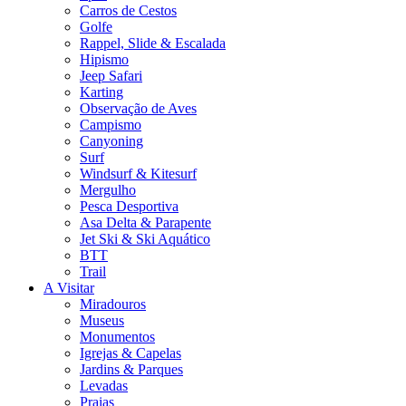
Carros de Cestos
Golfe
Rappel, Slide & Escalada
Hipismo
Jeep Safari
Karting
Observação de Aves
Campismo
Canyoning
Surf
Windsurf & Kitesurf
Mergulho
Pesca Desportiva
Asa Delta & Parapente
Jet Ski & Ski Aquático
BTT
Trail
A Visitar
Miradouros
Museus
Monumentos
Igrejas & Capelas
Jardins & Parques
Levadas
Praias