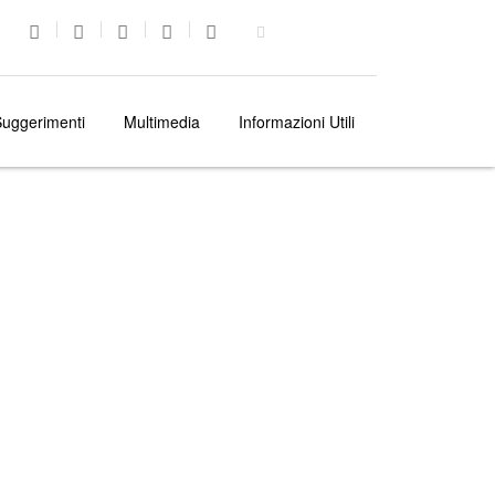
uggerimenti
Multimedia
Informazioni Utili
MADEIRA
COSA FARE