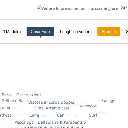
24°
Madeira
Cosa Fare
Luoghi da vedere
Prenota
S
n Barca - Osservazioni
i Delfini e Balene
Spiagge
Discesa in corda doppia,
e di Vimini
Slide, Arrampicata
Golf
irdwatching
Campeggio
Canyoning
Surf
e
Pesca Sportiva
Deltaplano & Parapendio