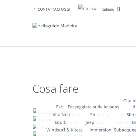
Italiano
CONTATTACI OGGI
COSA FARE
Cosa fare
Gita i
Escursioni
Passeggiate sulle levadas
d
Vita Notturna
Shopping
Spas
Slitt
Equitazione
Jeep Safari
Karting
B
Windsurf & Kitesurf
Immersioni Subacque