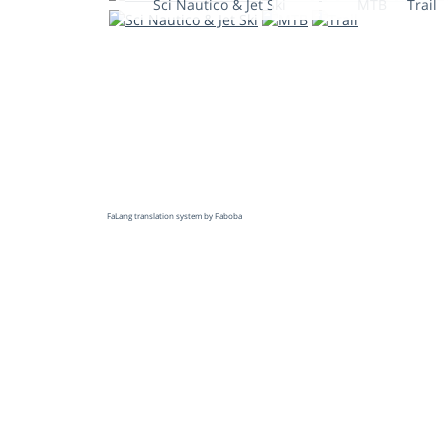
Sci Nautico & Jet Ski
MTB
Trail
FaLang translation system by Faboba