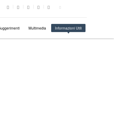
uggerimenti
Multimedia
Informazioni Utili
MADEIRA
INFORMAZIONI UTILI
CONTATTI UTILI