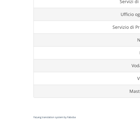
Servizi di
Ufficio ogg
Servizio di P
N
M
Vod
V
Mast
FaLang translation system by Faboba