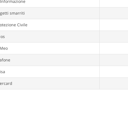
 Informazione
etti smarriti
rotezione Civile
os
eo
afone
isa
ercard