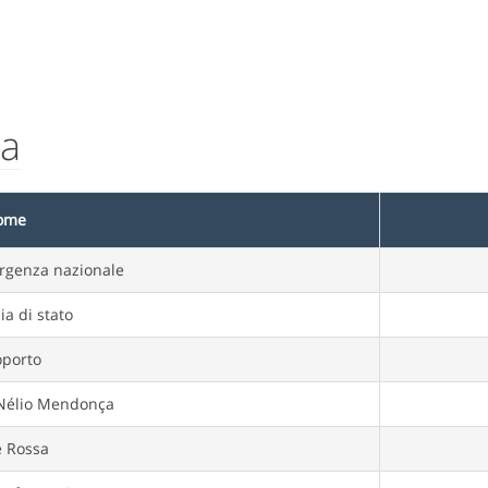
ra
ome
rgenza nazionale
ia di stato
oporto
 Nélio Mendonça
e Rossa