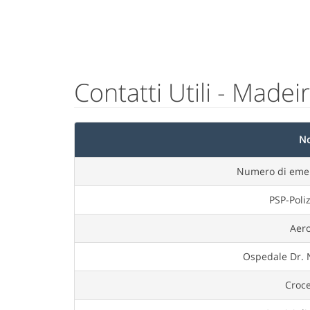
Contatti Utili - Madei
N
Numero di eme
PSP-Poliz
Aer
Ospedale Dr.
Croc