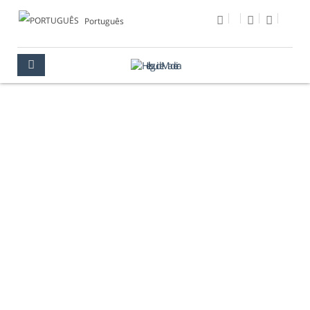
Português
CANYONING
MADEIRA
O QUE FAZER
CANYONING