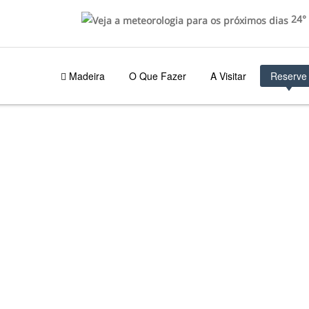
24°
Madeira
O Que Fazer
A Visitar
Reserve
RROS