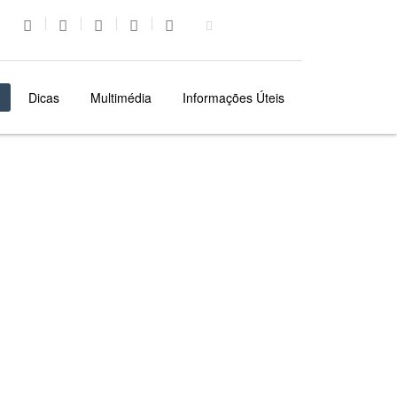
Dicas
Multimédia
Informações Úteis
MADEIRA
RESERVE
ALUGUER DE CARROS