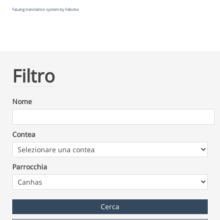
FaLang translation system by Faboba
Filtro
Nome
Contea
Parrocchia