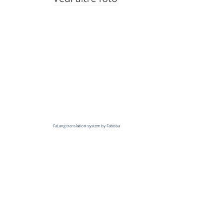
FaLang translation system by Faboba