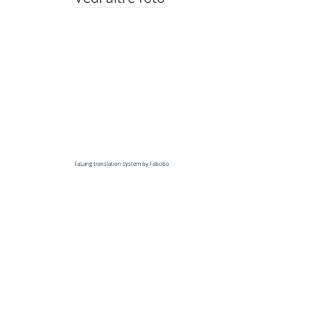
FaLang translation system by Faboba