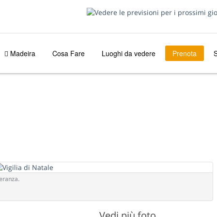
Madeira
Cosa Fare
Luoghi da vedere
Prenota
S
O
peranza.
Vedi più foto