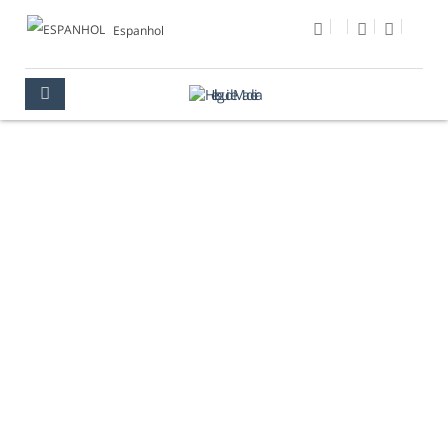
Espanhol
MIRADOR DE VÉU
DA NOIVA
MADEIRA
LUGARES PARA VER
MIRADORES
MIRADOR DE VÉU DA NOIVA