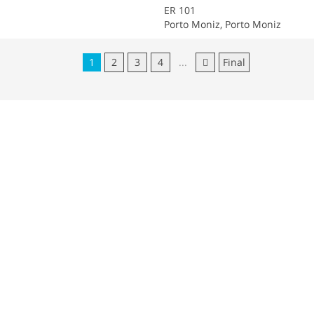
ER 101
Porto Moniz, Porto Moniz
1
2
3
4
...
Final