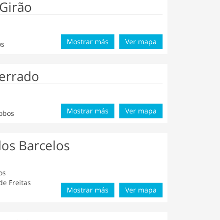
Girão
Mostrar más
Ver mapa
os
Serrado
Mostrar más
Ver mapa
Lobos
dos Barcelos
os
e Freitas
Mostrar más
Ver mapa