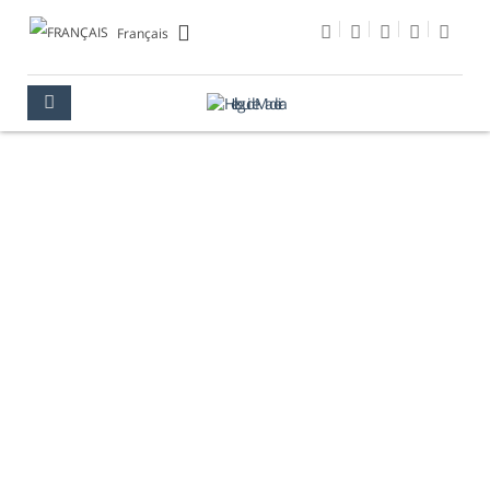
Français
NUMÉROS
D'URGENCE
MADÈRE
INFORMATIONS UTILES
NUMÉROS D'URGENCE