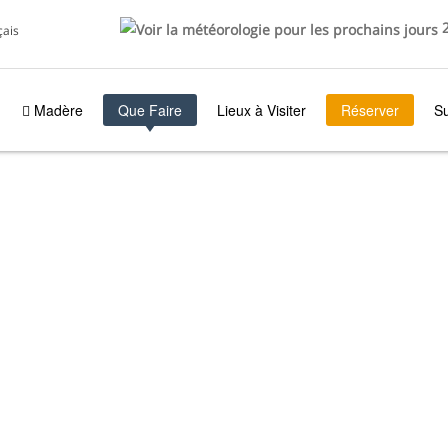
2
çais
Madère
Que Faire
Lieux à Visiter
Réserver
S
ATEAU - OBSERVATION
PHINS
MADÈRE
QUE FAIRE