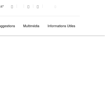
4°
uggestions
Multimédia
Informations Utiles
 DES
PROMENADE EN BATEAU - OBSERVATION DES BALEINES & DAUPHINS