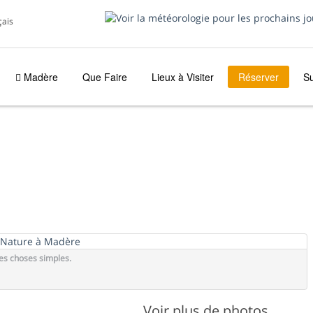
çais
Madère
Que Faire
Lieux à Visiter
Réserver
S
es choses simples.
Voir plus de photos