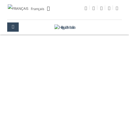
Français
LEVADAS &
RANDONNÉES
MADÈRE
RÉSERVER
LEVADAS & RANDONNÉES