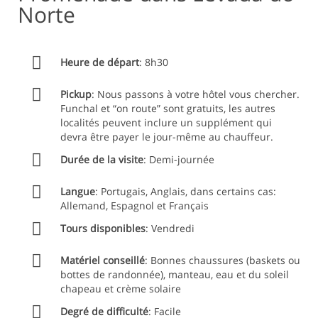
Norte
1.2 - Dans votre facture, vous ne trouverez aucun coût
supplémentaire, uniquement ce que vous avez convenu
avec nous préalablement.
2 - Sécurité et responsabilité civile
Heure de départ
: 8h30
2.1 - Dans le valeur est incluse, assurance
Pickup
: Nous passons à votre hôtel vous chercher.
responsabilité civile et l'assurance exigée par la loi
Funchal et “on route” sont gratuits, les autres
2.2 - L'assurance est la responsabilité de l'entreprise
localités peuvent inclure un supplément qui
qui fournit l'activité.
devra être payer le jour-même au chauffeur.
2.3 - En cas d'accident, il est de la seule responsabilité
Durée de la visite
: Demi-journée
du fournisseur / partenaire qui exerce l'activité.
3 - Condition d'Annulation
Langue
: Portugais, Anglais, dans certains cas:
Allemand, Espagnol et Français
3.1 - Vous ne serez pas pénalisés si vous annulez votre
réservation jusqu'à 48 heures avant le service. Si vous
Tours disponibles
: Vendredi
le faites après cette limite, vous ne serez
malheureusement aucunement remboursés.
Matériel conseillé
: Bonnes chaussures (baskets ou
4 - Annulation d'une activité Les activités peuvent être
bottes de randonnée), manteau, eau et du soleil
annulées si:
chapeau et crème solaire
4.1 - Le nombre minimum de participants n'est pas
Degré de difficulté
: Facile