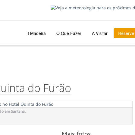
Madeira
O Que Fazer
A Visitar
Reserve
uinta do Furão
rão em Santana.
Mais fotos