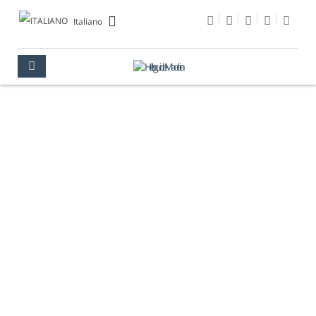
Italiano
MUSEO FARO DI
PONTA DO PARGO
MADEIRA
CULTURA
MUSEI
MUSEO FARO DI PONTA DO PARGO