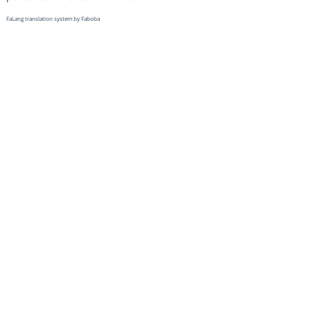
FaLang translation system by Faboba