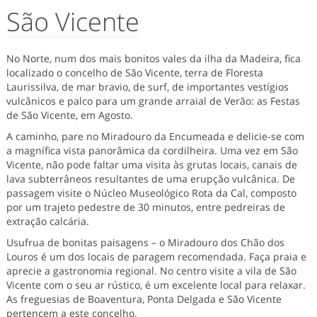
São Vicente
No Norte, num dos mais bonitos vales da ilha da Madeira, fica
localizado o concelho de São Vicente, terra de Floresta
Laurissilva, de mar bravio, de surf, de importantes vestígios
vulcânicos e palco para um grande arraial de Verão: as Festas
de São Vicente, em Agosto.
A caminho, pare no Miradouro da Encumeada e delicie-se com
a magnífica vista panorâmica da cordilheira. Uma vez em São
Vicente, não pode faltar uma visita às grutas locais, canais de
lava subterrâneos resultantes de uma erupção vulcânica. De
passagem visite o Núcleo Museológico Rota da Cal, composto
por um trajeto pedestre de 30 minutos, entre pedreiras de
extração calcária.
Usufrua de bonitas paisagens – o Miradouro dos Chão dos
Louros é um dos locais de paragem recomendada. Faça praia e
aprecie a gastronomia regional. No centro visite a vila de São
Vicente com o seu ar rústico, é um excelente local para relaxar.
As freguesias de Boaventura, Ponta Delgada e São Vicente
pertencem a este concelho.