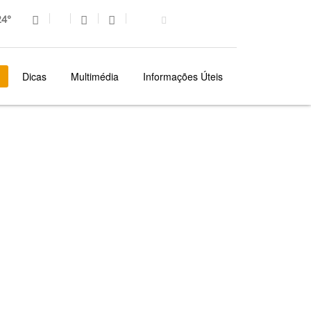
4°
Dicas
Multimédia
Informações Úteis
MADEIRA
LOCALIDADES
SÃO VICENTE